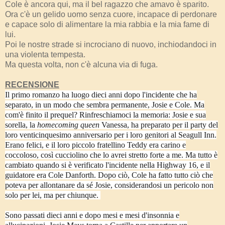
Cole è ancora qui, ma il bel ragazzo che amavo è sparito.
Ora c'è un gelido uomo senza cuore, incapace di perdonare
e capace solo di alimentare la mia rabbia e la mia fame di
lui.
Poi le nostre strade si incrociano di nuovo, inchiodandoci in
una violenta tempesta.
Ma questa volta, non c'è alcuna via di fuga.
RECENSIONE
Il primo romanzo ha luogo dieci anni dopo l'incidente che ha
separato, in un modo che sembra permanente, Josie e Cole. Ma
com'è finito il prequel? Rinfreschiamoci la memoria: Josie e sua
sorella, la
homecoming queen
Vanessa, ha preparato per il party del
loro venticinquesimo anniversario per i loro genitori al Seagull Inn.
Erano felici, e il loro piccolo fratellino Teddy era carino e
coccoloso, così cucciolino che lo avrei stretto forte a me. Ma tutto è
cambiato quando si è verificato l'incidente nella Highway 16, e il
guidatore era Cole Danforth. Dopo ciò, Cole ha fatto tutto ciò che
poteva per allontanare da sé Josie, considerandosi un pericolo non
solo per lei, ma per chiunque.
Sono passati dieci anni e dopo mesi e mesi d'insonnia e