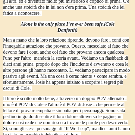
gli altri, ed è diventato molto più misterioso e criptico di prima. C'è
anche una stoicità che in lui non c'era prima. Una stoicità che lei
fatica a riconoscere.
Alone is the only place I’ve ever been safe.
(Cole
Danforth)
Man a mano che la loro relazione riprende, devono fare i conti con
l'innegabile attrazione che provano. Questo, mescolato al fatto che
devono fare i conti anche col fatto che provano ancora qualcosa
l'uno per l'altro, manderà la storia avanti. Vediamo un flashback di
dieci anni prima, proprio dopo che l'incidente è avvenuto e cosa le
altre persone gli hanno raccontato. Li vediamo partecipare in modo
passivo agli eventi. Ma
una cosa è certa: niente + come sembra, e
sfortunatamente, Josie ha appena iniziato a scoprire i segreti più
oscuri di Cole.
Il libro è scritto molto bene, attraverso un doppio POV alternato -
uno è il POV di Cole e l'altro è il POV di Josie - che permette al
lettore di provare empatia e simpatia per i personaggi. Sono stata
perfino in grado di sentire il loro dolore attraverso le pagine, un
dolore così reale che non riesco a trovare le parole per descriverlo.
Sì, sono gli stessi personaggi di "If We Leap", ma dieci anni hanno
lasciato un marchio indelebile su di loro.