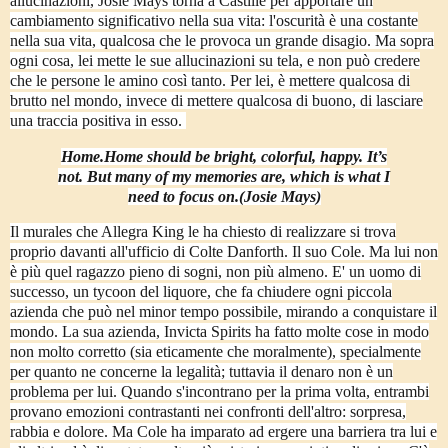
allucinazioni
, Josie Mays torna a Castille per apportare un
cambiamento significativo nella sua vita: l'oscurità è una costante
nella sua vita, qualcosa che le provoca un grande disagio. Ma sopra
ogni cosa, lei mette le sue allucinazioni su tela, e non può credere
che le persone le amino così tanto. Per lei, è mettere qualcosa di
brutto nel mondo, invece di mettere qualcosa di buono, di lasciare
una traccia positiva in esso.
Home.
Home should be bright, colorful, happy. It’s
not. But many of my memories are, which is what I
need to focus on.
(Josie Mays)
Il murales che Allegra King le ha chiesto di realizzare si trova
proprio davanti all'ufficio di Colte Danforth. Il suo Cole. Ma lui non
è più quel ragazzo pieno di sogni, non più almeno. E' un uomo di
successo, un tycoon del liquore, che fa chiudere ogni piccola
azienda che può nel minor tempo possibile, mirando a conquistare il
mondo. La sua azienda, Invicta Spirits ha fatto molte cose in modo
non molto corretto (sia eticamente che moralmente), specialmente
per quanto ne concerne la legalità; tuttavia il denaro non è un
problema per lui. Quando s'incontrano per la prima volta, entrambi
provano emozioni contrastanti nei confronti dell'altro: sorpresa,
rabbia e dolore. Ma Cole ha imparato ad ergere una barriera tra lui e