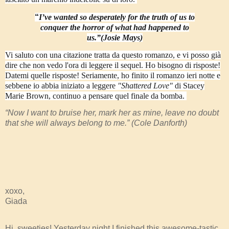
“
I’ve wanted so desperately for the truth of us to
conquer the horror of what had happened to
us.”
(Josie Mays)
Vi saluto con una citazione tratta da questo romanzo, e vi posso già
dire che non vedo l'ora di leggere il sequel. Ho bisogno di risposte!
Datemi quelle risposte! Seriamente, ho finito il romanzo ieri notte e
sebbene io abbia iniziato a leggere
"Shattered Love"
di Stacey
Marie Brown, continuo a pensare quel finale da bomba.
“Now I want to bruise her, mark her as mine, leave no doubt
that she will always belong to me.” (Cole Danforth)
xoxo,
Giada
Hi, sweeties! Yesterday night I finished this awesome-tastic